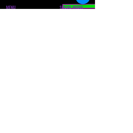
MENU
SOCIAL MEDIA
Home
Facebook
O nas
Instagram
Instruktorzy
Studio Tańca w Łodzi
Studio Tańca w Bełchatowie
Klub sportowy
Obozy i warsztaty
GODZINY OTWARCIA BIURA
Poniedziałek: 16:00 – 19:30
Wtorek: 16:00 – 20:15
Środa: 16:00 - 20:00
Czwartek: 16:00 - 19:30
Piątek: 15:30 - 19:45
BIURO
ul. Zjednoczenia 1
93-402 Łódź
Email:
azjadance.biuro@gmail.com
Telefon: +48 512 140 614