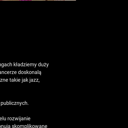
ngach kładziemy duży 
tancerze doskonalą 
e takie jak jazz, 
 publicznych.
lu rozwijanie 
konują skomplikowane 