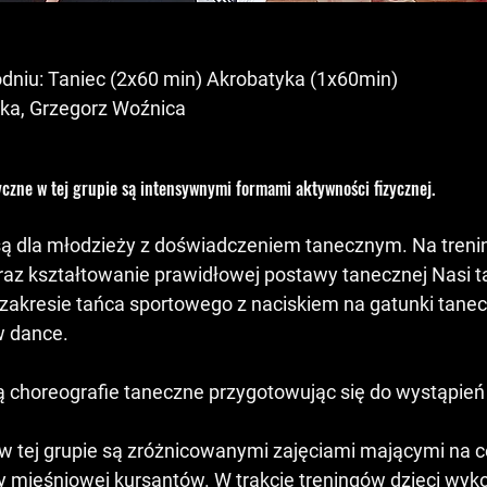
odniu: Taniec (2x60 min) Akrobatyka (1x60min)
cka, Grzegorz Woźnica
yczne w tej grupie są intensywnymi formami aktywności fizycznej.
ą dla młodzieży z doświadczeniem tanecznym. Na treni
oraz kształtowanie prawidłowej postawy tanecznej Nasi 
zakresie tańca sportowego z naciskiem na gatunki taneczn
w dance.
 choreografie taneczne przygotowując się do wystąpień
w tej grupie są zróżnicowanymi zajęciami mającymi na ce
siły mięśniowej kursantów. W trakcie treningów dzieci wy