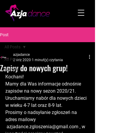
Post
All Posts
azjadance
All Posts
2 wrz 2020
1 minut(y) czytania
Zapisy do nowych grup!
Turnieje
Kochani!
Mamy dla Was informacje odnośnie 
zapisów na nowy sezon 2020/21. 
Uruchamiamy nabór dla nowych dzieci 
w wieku 4-7 lat oraz 8-9 lat.
Prosimy o nadsyłanie zgłoszeń na 
adres mailowy 
 azjadance.zgloszenia@gmail.com , w 