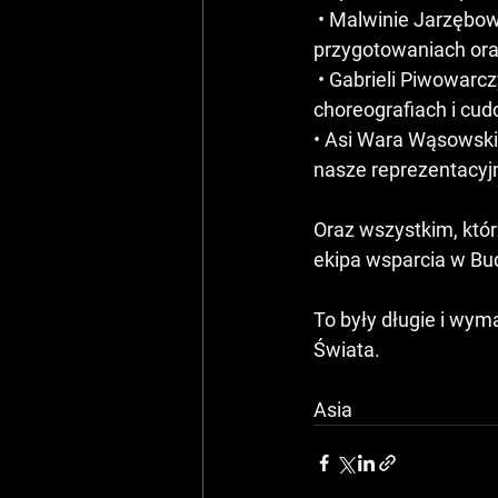
 • Malwinie Jarzębowskiej za nieocenioną pomoc w każdej sytuacji, wsparcie we wszystkich 
przygotowaniach oraz
 • Gabrieli Piwowarczyk za ogromne wsparcie organizacyjne, pomoc we wszystkich 
choreografiach i cud
• Asi Wara Wąsowskie
nasze reprezentacyjn
Oraz wszystkim, któr
ekipa wsparcia w Bu
To były długie i wym
Świata.
Asia