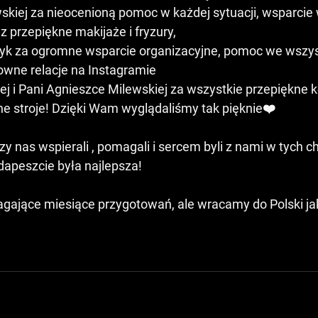
 przepiękne makijaże i fryzury,
owne relacje na Instagramie
j i Pani Agnieszce Milewskiej za wszystkie przepiękne k
e stroje! Dzięki Wam wyglądaliśmy tak pięknie❤️
zy nas wspierali , pomagali i sercem byli z nami w tych c
dapeszcie była najlepsza!
agające miesiące przygotowań, ale wracamy do Polski ja