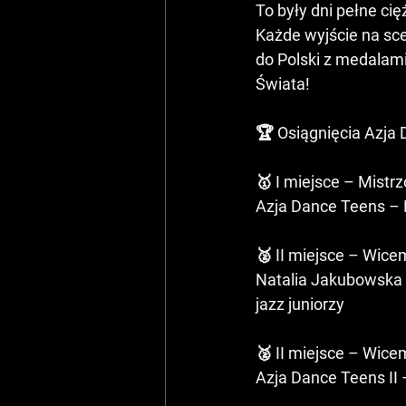
To były dni pełne cię
Każde wyjście na sce
do Polski z medalami
Świata!
🏆 Osiągnięcia Azja
🥇 I miejsce – Mistr
Azja Dance Teens – 
🥈 II miejsce – Wice
Natalia Jakubowska –
jazz juniorzy
🥈 II miejsce – Wice
Azja Dance Teens II