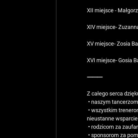
XII miejsce - Małgor
XIV miejsce- Zuzann
XV miejsce- Zosia Bal
XVI miejsce- Gosia B
⸻
Z całego serca dzię
 • naszym tancerzom,
 • wszystkim trenerom i choreografom, za ogrom pracy, profesjonalizm, wizję artystyczną i 
nieustanne wsparcie
 • rodzicom za zaufa
 • sponsorom za pom