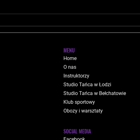
Casting do Grup
Mistr
Reprezentacyjnych Azja Dance
Cont
2024/
MENU
Home
O nas
Instruktorzy
Studio Tańca w Łodzi
Studio Tańca w Bełchatowie
Klub sportowy
Obozy i warsztaty
SOCIAL MEDIA
Facebook