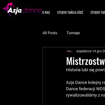
O NAS
STUDIO TAŃCA ŁÓDŹ
STUDIO TA
All Posts
Turnieje
azjadance
19 gru 
Mistrzost
Historia lubi się pow
Azja Dance kolejny 
Dance federacji WDSF
rywalizowaliśmy z na