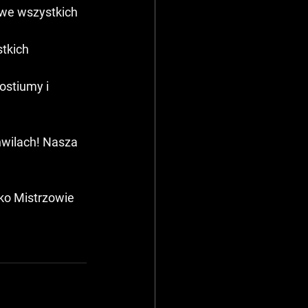
ostiumy i 
hwilach! Nasza 
ko Mistrzowie 