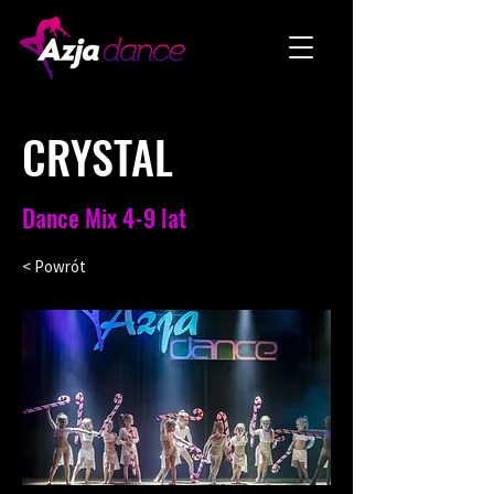
CRYSTAL
Dance Mix 4-9 lat
< Powrót