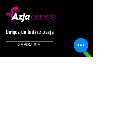
Dołącz do ludzi z pasją
ZAPISZ SIĘ
MENU
SOCIAL MEDIA
Home
Facebook
O nas
Instagram
Instruktorzy
Studio Tańca w Łodzi
Studio Tańca w Bełchatowie
Klub sportowy
Obozy i warsztaty