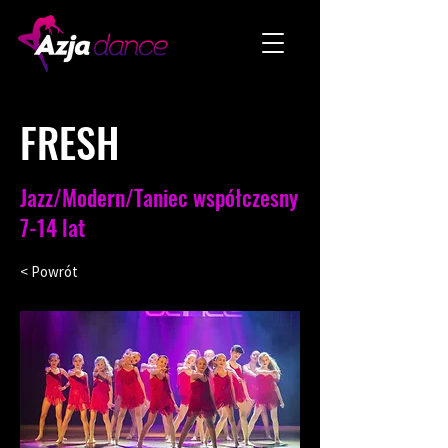
FRESH
Jazz/Modern/Taniec współczesny
7-14 lat
< Powrót