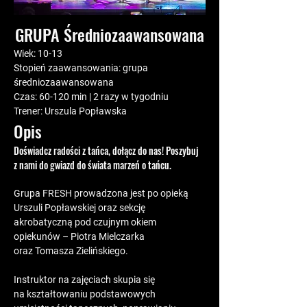
GRUPA Średniozaawansowana
Wiek:
 10-13
Stopień zaawansowania:
 grupa 
średniozaawansowana
Czas:
 60-120 min | 2 razy w tygodniu
Trener:
 Urszula Popławska
Opis
Doświadcz radości z tańca, dołącz do nas! Poszybuj 
z nami do gwiazd do świata marzeń o tańcu.
Grupa FRESH prowadzona jest po opieką 
Urszuli Popławskiej oraz sekcję 
akrobatyczną pod czujnym okiem 
opiekunów – Piotra Mielczarka 
oraz Tomasza Zielińskiego.
Instruktor na zajęciach skupia się 
na kształtowaniu podstawowych 