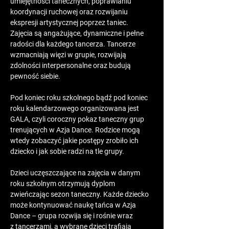
umiejętności tanecznych, poprawianiu 
koordynacji ruchowej oraz rozwijaniu 
ekspresji artystycznej poprzez taniec. 
Zajęcia są angażujące, dynamiczne i pełne 
radości dla każdego tancerza. Tancerze 
wzmacniają więzi w grupie, rozwijają 
zdolności interpersonalne oraz budują 
pewność siebie.
Pod koniec roku szkolnego bądź pod koniec 
roku kalendarzowego organizowana jest 
GALA, czyli coroczny pokaz taneczny grup 
trenujących w Azja Dance. Rodzice mogą 
wtedy zobaczyć jakie postępy zrobiło ich 
dziecko i jak sobie radzi na tle grupy.
Dzieci uczęszczające na zajęcia w danym 
roku szkolnym otrzymują dyplom 
zwieńczając sezon taneczny. Każde dziecko 
może kontynuować naukę tańca w Azja 
Dance – grupa rozwija się i rośnie wraz 
z tancerzami, a wybrane dzieci trafiają 