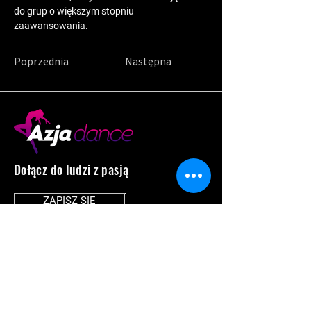
do grup o większym stopniu 
zaawansowania.
Poprzednia
Następna
Dołącz do ludzi z pasją
ZAPISZ SIĘ
MENU
SOCIAL MEDIA
Home
Facebook
O nas
Instagram