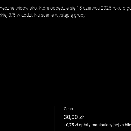
eczne widowisko, które odbędzie się 15 czerwca 2026 roku o god
iej 3/5 w Łodzi. Na scenie wystąpią grupy: 
Cena
30,00 zł
+0,75 zł opłaty manipulacyjnej za bile