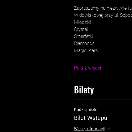
Zapraszamy na niezwykłe tan
Widowiskowej przy ul. Sopock
Młodziki 
Crystal 
Smerfetki 
Diamonds 
Magic Stars
Pokaż więcej
Bilety
Rodzaj biletu
Bilet Wstepu
Więcej informacji