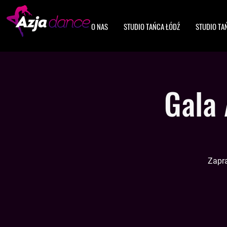
O NAS
STUDIO TAŃCA ŁÓDŹ
STUDIO TA
Gala 
Zapra