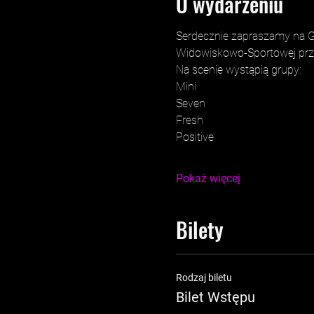
O wydarzeniu
Serdecznie zapraszamy na Ga
Widowiskowo-Sportowej przy 
Na scenie wystąpią grupy: 
Mini
Seven
Fresh
Positive
Pokaż więcej
Bilety
Rodzaj biletu
Bilet Wstępu