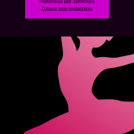
Rejestracja jest zamknięta
Zobacz inne wydarzenia