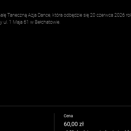
lę Taneczną Azja Dance, która odbędzie się 20 czerwca 2026 rok
ul. 1 Maja 61 w Bełchatowie. 
Cena
60,00 zł