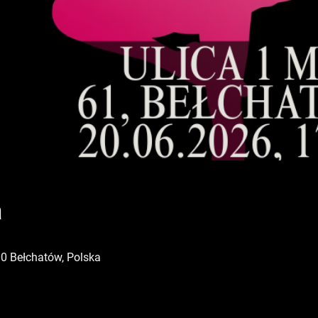
a
00 Bełchatów, Polska